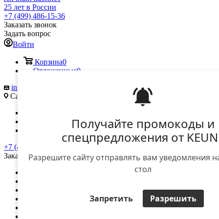
25 лет в России
+7 (499) 486-15-36
Заказать звонок
Задать вопрос
Войти
Корзина
0
Отложенные
0
info@keune.ru
Саморы Машела ул., д. 5А
Вконтакте
Получайте промокоды и
Telegram
YouTube
спецпредложения от KEUN
+7 (499) 486-15-36
Заказать звонок
Разрешите сайту отправлять вам уведомления н
стол
О компании
Доставка и оплата
Контакты
Запретить
Разрешить
Вход для дилеров
Вход для клиентов
...