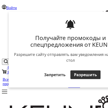
Войти
Получайте промокоды и
спецпредложения от KEUN
Разрешите сайту отправлять вам уведомления н
стол
Отложенные
0
Корзина
0
Запретить
Разрешить
25 лет
+
Все
Уход за
Для
Стайлинг
в
Салоны
ЕЩЕ
продукты
волосами
мужчин
России