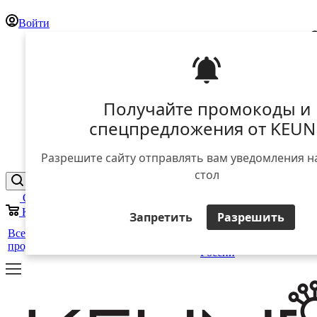
Войти
Получайте промокоды и
спецпредложения от KEUN
Разрешите сайту отправлять вам уведомления н
стол
Отложенные
0
Корзина
0
Запретить
Разрешить
25 лет
+
Все
Уход за
Для
Стайлинг
в
Салоны
ЕЩЕ
продукты
волосами
мужчин
России