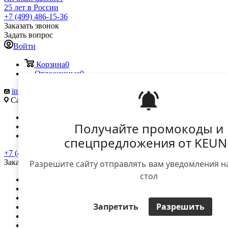
25 лет в России
+7 (499) 486-15-36
Заказать звонок
Задать вопрос
Войти
Корзина
0
Отложенные
0
info@keune.ru
Саморы Машела ул., д. 5А
Вконтакте
Получайте промокоды и
Telegram
YouTube
спецпредложения от KEUN
+7 (499) 486-15-36
Заказать звонок
Разрешите сайту отправлять вам уведомления н
стол
О компании
Доставка и оплата
Контакты
Запретить
Разрешить
Вход для дилеров
Вход для клиентов
...