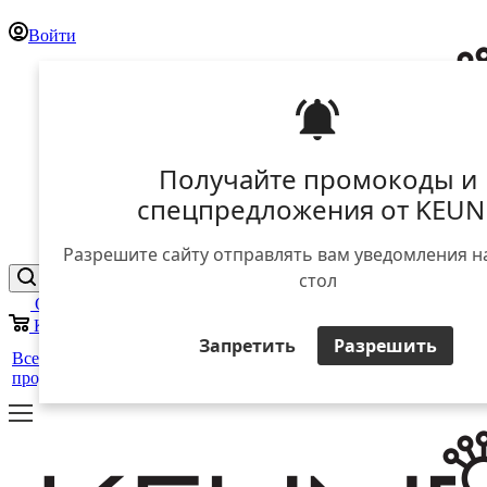
Войти
Получайте промокоды и
спецпредложения от KEUN
Разрешите сайту отправлять вам уведомления н
стол
Отложенные
0
Корзина
0
Запретить
Разрешить
25 лет
+
Все
Уход за
Для
Стайлинг
в
Салоны
ЕЩЕ
продукты
волосами
мужчин
России