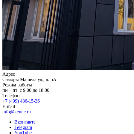
Адрес
Саморы Машела ул., д. 5А
Режим работы
пн – пт: с 9:00 до 18:00
Телефон
+7 (499) 486-15-36
E-mail
info@keune.ru
Вконтакте
Telegram
YouTube