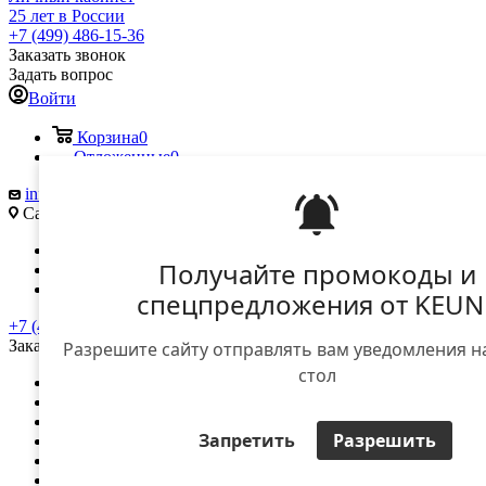
25 лет в России
+7 (499) 486-15-36
Заказать звонок
Задать вопрос
Войти
Корзина
0
Отложенные
0
info@keune.ru
Саморы Машела ул., д. 5А
Вконтакте
Получайте промокоды и
Telegram
YouTube
спецпредложения от KEUN
+7 (499) 486-15-36
Заказать звонок
Разрешите сайту отправлять вам уведомления н
стол
О компании
Доставка и оплата
Контакты
Запретить
Разрешить
Вход для дилеров
Вход для клиентов
...