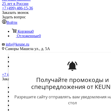
25 лет в России
+7 (499) 486-15-36
Заказать звонок
Задать вопрос
Войти
Корзина
0
Отложенные
0
info@keune.ru
Саморы Машела ул., д. 5А
Вконтакте
Telegram
YouTube
+7 (499) 486-15-36
Получайте промокоды и
Заказать звонок
спецпредложения от KEUN
О компании
Доставка и оплата
Разрешите сайту отправлять вам уведомления н
Контакты
Вход для дилеров
стол
Вход для клиентов
...