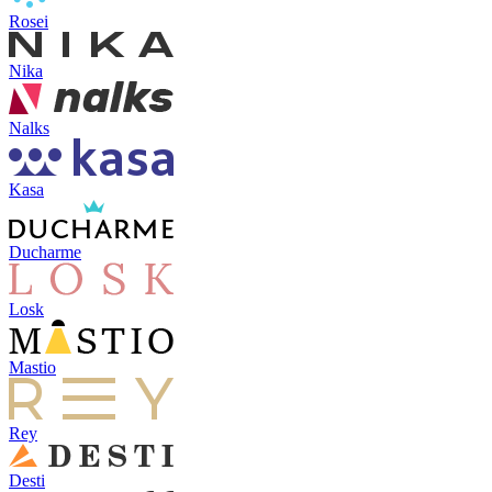
Rosei
Nika
Nalks
Kasa
Ducharme
Losk
Mastio
Rey
Desti