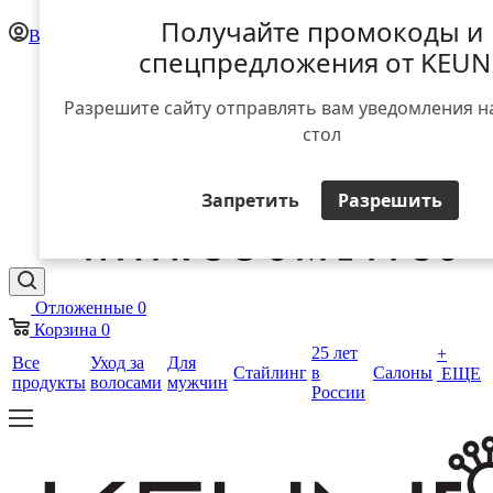
Получайте промокоды и
Войти
спецпредложения от KEUN
Разрешите сайту отправлять вам уведомления н
стол
Запретить
Разрешить
Отложенные
0
Корзина
0
25 лет
+
Все
Уход за
Для
Стайлинг
в
Салоны
ЕЩЕ
продукты
волосами
мужчин
России