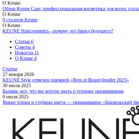
О Keune
Обзор Keune Care: профессиональная косметика для волос голл
О Keune
9 столпов Keune
О Keune
KEUNE Haircosmetics - почему это бренд будущего?
Статьи
6
Cоветы
4
Новости
11
О Keune
4
Статьи
27 января 2026
KEUNE Style отмечен премией «Best of BeautyInsider 2025»
30 июля 2025
Балаяж: все, что вы хотели знать о технике окрашивания
9 июля 2025
Яркие блики и глубина цвета — окрашивание «Бразильский б