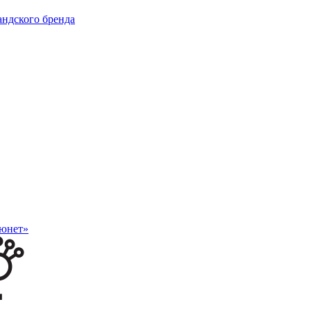
андского бренда
рюнет»