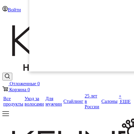
Войти
Отложенные
0
Корзина
0
25 лет
+
Все
Уход за
Для
Стайлинг
в
Салоны
ЕЩЕ
продукты
волосами
мужчин
России