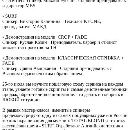
СТАРШИЙ спикер: Михаил Руссин - старший преподаватель
и директор MBS
• SURF
Спикер: Виктория Калинина - Технолог KEUNE,
преподаватель МАКД
• Демонстрация на модели: CROP + FADE
Спикер: Руслан Козин - Преподаватель, барбер и стилист
множества проектов на ТНТ
• Демонстрация на модели: КЛАССИЧЕСКАЯ СТРИЖКА +
FADE
Спикер: Давид Амирханян - Старший преподаватель с
Высшим педагогическим образованием
25-го июля вы изучите пошаговую схему сервиса на каждом
этапе, узнаете готовые скрипты и самые действенные техники
продаж, обретёте четкое понимание: что делать и говорить в
ЛЮБОЙ ситуации.
В рамках мастер-класса, именитые спикеры
продемонстрируют одну из самых популярных уже и в России
техник окрашивания для мужчин: TOTAL BLOND и технику
растушёвки цвета - SURF. Отработают Английские техники