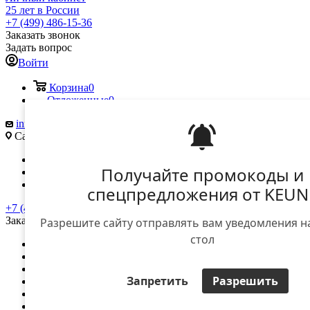
25 лет в России
+7 (499) 486-15-36
Заказать звонок
Задать вопрос
Войти
Корзина
0
Отложенные
0
info@keune.ru
Саморы Машела ул., д. 5А
Вконтакте
Получайте промокоды и
Telegram
YouTube
спецпредложения от KEUN
+7 (499) 486-15-36
Заказать звонок
Разрешите сайту отправлять вам уведомления н
стол
О компании
Доставка и оплата
Контакты
Запретить
Разрешить
Вход для дилеров
Вход для клиентов
...