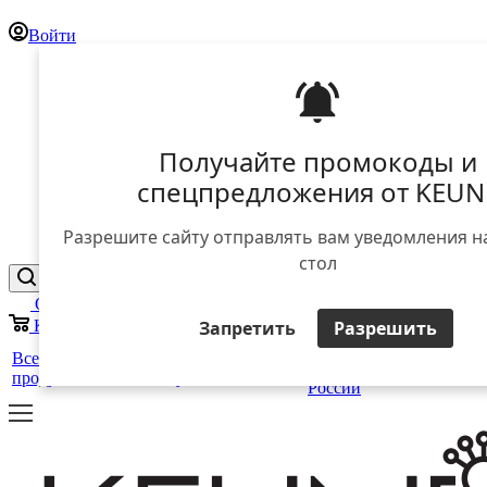
Войти
Получайте промокоды и
спецпредложения от KEUN
Разрешите сайту отправлять вам уведомления н
стол
Отложенные
0
Запретить
Разрешить
Корзина
0
25 лет
+
Все
Уход за
Для
Стайлинг
в
Салоны
ЕЩЕ
продукты
волосами
мужчин
России