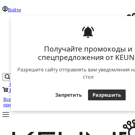
Войти
Получайте промокоды и
спецпредложения от KEUN
Разрешите сайту отправлять вам уведомления н
стол
Отложенные
0
Корзина
0
Запретить
Разрешить
25 лет
+
Все
Уход за
Для
Стайлинг
в
Салоны
ЕЩЕ
продукты
волосами
мужчин
России