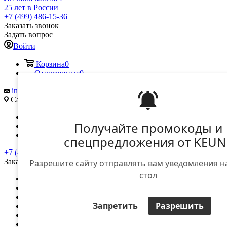
25 лет в России
+7 (499) 486-15-36
Заказать звонок
Задать вопрос
Войти
Корзина
0
Отложенные
0
info@keune.ru
Саморы Машела ул., д. 5А
Вконтакте
Получайте промокоды и
Telegram
YouTube
спецпредложения от KEUN
+7 (499) 486-15-36
Заказать звонок
Разрешите сайту отправлять вам уведомления н
стол
О компании
Доставка и оплата
Контакты
Запретить
Разрешить
Вход для дилеров
Вход для клиентов
...