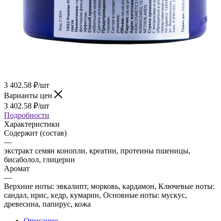
3 402.58
₽
/шт
Варианты цен
3 402.58
₽
/шт
Подробности
Характеристики
Содержит (состав)
—
экстракт семян конопли, креатин, протеины пшеницы,
бисаболол, глицерин
Аромат
—
Верхние ноты: эвкалипт, морковь, кардамон, Ключевые ноты:
сандал, ирис, кедр, кумарин, Основные ноты: мускус,
древесина, папирус, кожа
Описание