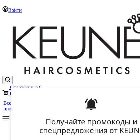
Войти
Отложенные
0
Корзина
0
25 лет
+
Все
Уход за
Для
Стайлинг
в
Салоны
ЕЩЕ
продукты
волосами
мужчин
России
Получайте промокоды и
спецпредложения от KEUN