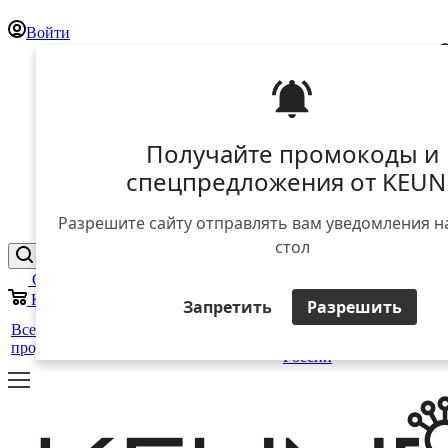
Войти
Получайте промокоды и
спецпредложения от KEUN
Разрешите сайту отправлять вам уведомления н
стол
Отложенные
0
Корзина
0
Запретить
Разрешить
25 лет
+
Все
Уход за
Для
Стайлинг
в
Салоны
ЕЩЕ
продукты
волосами
мужчин
России