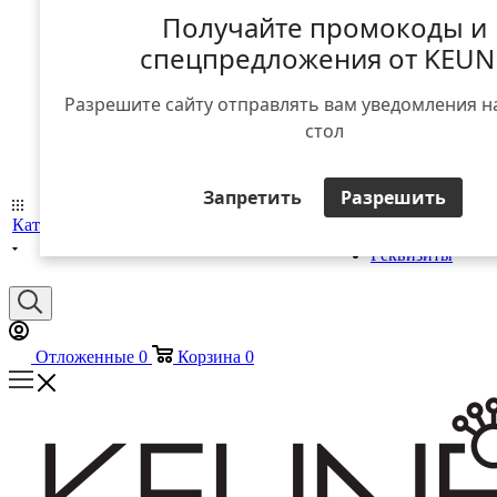
Получайте промокоды и
спецпредложения от KEUN
Разрешите сайту отправлять вам уведомления н
стол
О компании
Запретить
Разрешить
Поиск
О
Лич
Каталог
Доставка
Блог
Контакты
салона
компании
каби
Реквизиты
Отложенные
0
Корзина
0