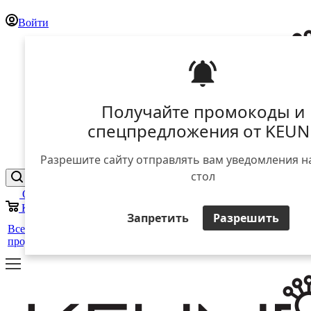
Войти
Получайте промокоды и
спецпредложения от KEUN
Разрешите сайту отправлять вам уведомления н
стол
Отложенные
0
Корзина
0
Запретить
Разрешить
25 лет
+
Все
Уход за
Для
Стайлинг
в
Салоны
ЕЩЕ
продукты
волосами
мужчин
России