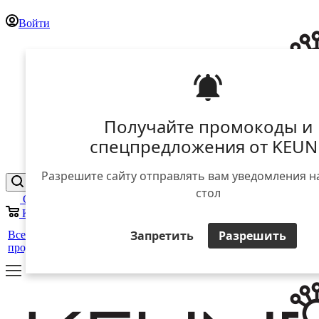
Войти
Получайте промокоды и
спецпредложения от KEUN
Разрешите сайту отправлять вам уведомления н
стол
Отложенные
0
Корзина
0
25 лет
+
Запретить
Разрешить
Все
Уход за
Для
Стайлинг
в
Салоны
ЕЩЕ
продукты
волосами
мужчин
России